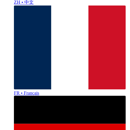
ZH • 中文
FR • Français