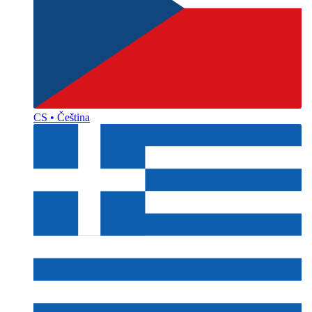
CS • Čeština