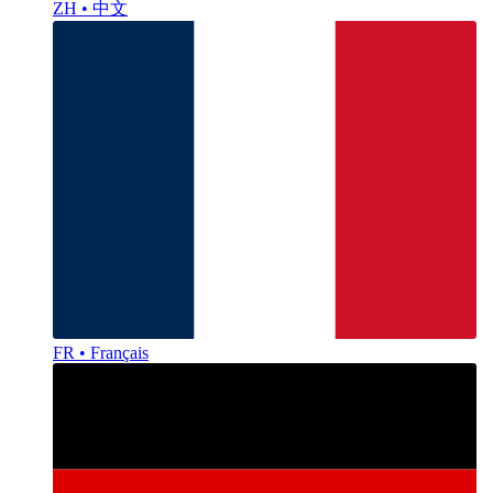
ZH • 中文
FR • Français