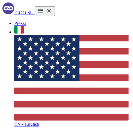
GOO.SU
Prezzi
EN • English