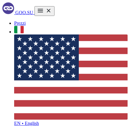
GOO.SU
Prezzi
EN • English