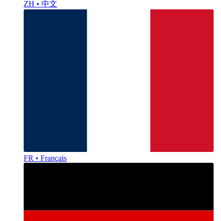
ZH • 中文
FR • Français