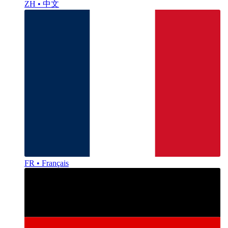
ZH • 中文
FR • Français