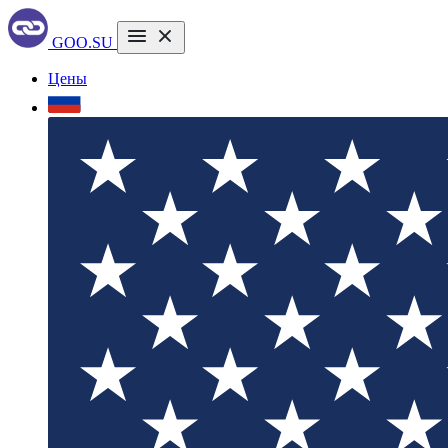
GOO.SU
Цены